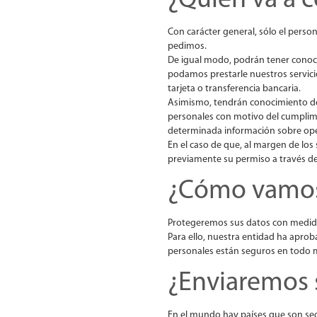
¿Quién va a 
Con carácter general, sólo el pers
pedimos.
De igual modo, podrán tener conoci
podamos prestarle nuestros servicio
tarjeta o transferencia bancaria.
Asimismo, tendrán conocimiento de s
personales con motivo del cumplimien
determinada información sobre op
En el caso de que, al margen de lo
previamente su permiso a través de 
¿Cómo vamos 
Protegeremos sus datos con medidas
Para ello, nuestra entidad ha aproba
personales están seguros en todo
¿Enviaremos s
En el mundo hay países que son seg