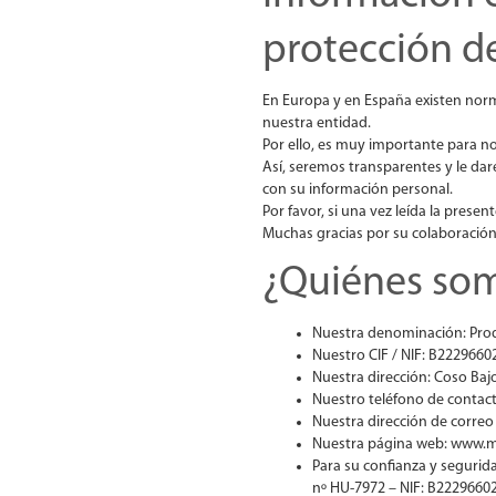
protección d
En Europa y en España existen nor
nuestra entidad.
Por ello, es muy importante para n
Así, seremos transparentes y le dar
con su información personal.
Por favor, si una vez leída la pres
Muchas gracias por su colaboración
¿Quiénes so
Nuestra denominación: Produ
Nuestro CIF / NIF: B2229660
Nuestra dirección: Coso Baj
Nuestro teléfono de contac
Nuestra dirección de corre
Nuestra página web: www.m
Para su confianza y segurid
nº HU-7972 – NIF: B2229660