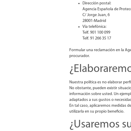
Dirección postal:
Agencia Española de Protec
C/ Jorge Juan, 6
28001-Madrid
Vía telefónica:
Telf. 901 100 099
Telf. 91 266 35 17
Formular una reclamación en la Age
procurador.
¿Elaboraremos
Nuestra política es no elaborar perf
No obstante, pueden existir situacio
información sobre usted. Un ejemplo 
adaptados a sus gustos o necesida
En tal caso, aplicaremos medidas 
utilizarla en su propio beneficio.
¿Usaremos sus