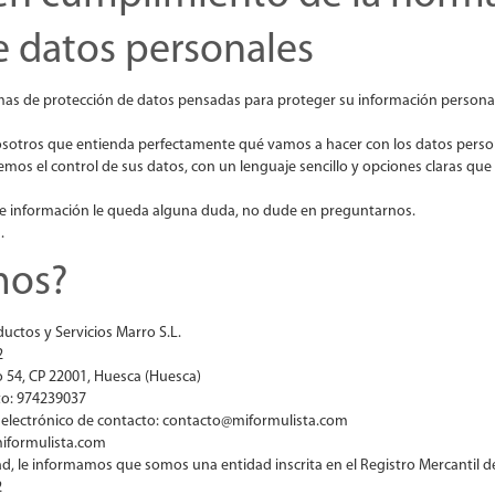
e datos personales
mas de protección de datos pensadas para proteger su información persona
osotros que entienda perfectamente qué vamos a hacer con los datos perso
emos el control de sus datos, con un lenguaje sencillo y opciones claras que
ente información le queda alguna duda, no dude en preguntarnos.
.
mos?
ctos y Servicios Marro S.L.
2
o 54, CP 22001, Huesca (Huesca)
to: 974239037
o electrónico de contacto: contacto@miformulista.com
iformulista.com
ad, le informamos que somos una entidad inscrita en el Registro Mercantil d
2