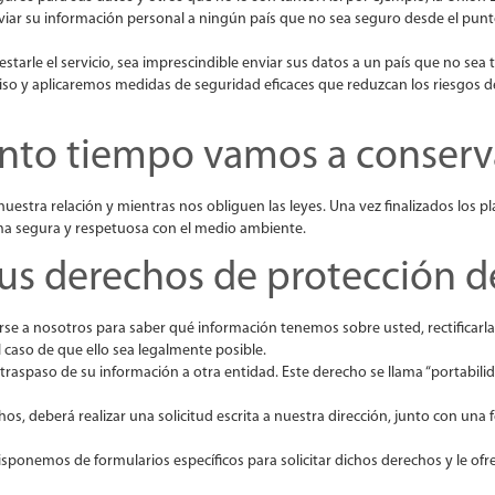
nviar su información personal a ningún país que no sea seguro desde el punto
estarle el servicio, sea imprescindible enviar sus datos a un país que no se
so y aplicaremos medidas de seguridad eficaces que reduzcan los riesgos d
nto tiempo vamos a conserva
stra relación y mientras nos obliguen las leyes. Una vez finalizados los pla
ma segura y respetuosa con el medio ambiente.
sus derechos de protección d
e a nosotros para saber qué información tenemos sobre usted, rectificarla s
el caso de que ello sea legalmente posible.
 traspaso de su información a otra entidad. Este derecho se llama “portabilid
hos, deberá realizar una solicitud escrita a nuestra dirección, junto con una
disponemos de formularios específicos para solicitar dichos derechos y le o