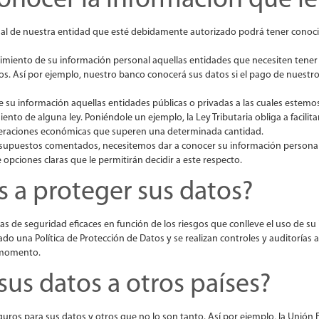
conocer la información que l
onal de nuestra entidad que esté debidamente autorizado podrá tener conoci
miento de su información personal aquellas entidades que necesiten tener
s. Así por ejemplo, nuestro banco conocerá sus datos si el pago de nuestros
u información aquellas entidades públicas o privadas a las cuales estemos 
to de alguna ley. Poniéndole un ejemplo, la Ley Tributaria obliga a facilitar
eraciones económicas que superen una determinada cantidad.
s supuestos comentados, necesitemos dar a conocer su información personal 
opciones claras que le permitirán decidir a este respecto.
a proteger sus datos?
 de seguridad eficaces en función de los riesgos que conlleve el uso de su
do una Política de Protección de Datos y se realizan controles y auditorías 
 momento.
us datos a otros países?
uros para sus datos y otros que no lo son tanto. Así por ejemplo, la Unión